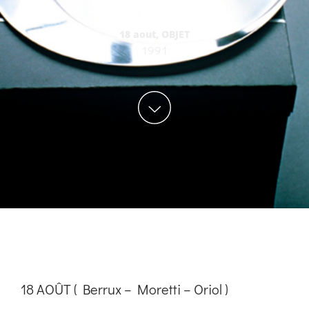
18 aout
,
OBJET
1991
18 AOÛT ( Berrux – Moretti – Oriol )